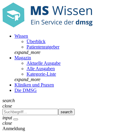
Wissen
Überblick
Patientenratgeber
expand_more
Magazin
Aktuelle Ausgabe
Alle Ausgaben
Kategorie-Liste
expand_more
Kliniken und Praxen
Die DMSG
search
close
search
input
close
Anmeldung