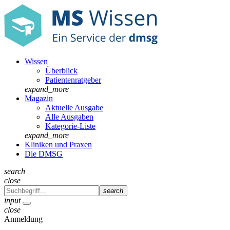
Wissen
Überblick
Patientenratgeber
expand_more
Magazin
Aktuelle Ausgabe
Alle Ausgaben
Kategorie-Liste
expand_more
Kliniken und Praxen
Die DMSG
search
close
search
input
close
Anmeldung