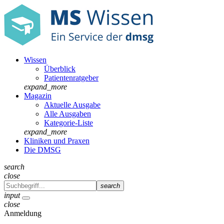
Wissen
Überblick
Patientenratgeber
expand_more
Magazin
Aktuelle Ausgabe
Alle Ausgaben
Kategorie-Liste
expand_more
Kliniken und Praxen
Die DMSG
search
close
search
input
close
Anmeldung