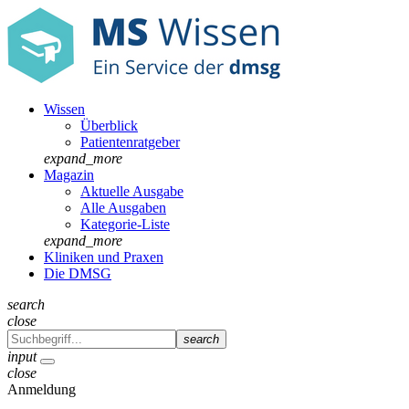
Wissen
Überblick
Patientenratgeber
expand_more
Magazin
Aktuelle Ausgabe
Alle Ausgaben
Kategorie-Liste
expand_more
Kliniken und Praxen
Die DMSG
search
close
search
input
close
Anmeldung