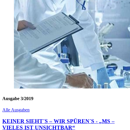
Ausgabe 3/2019
Alle Ausgaben
KEINER SIEHT´S – WIR SPÜREN´S - „MS –
VIELES IST UNSICHTBAR“