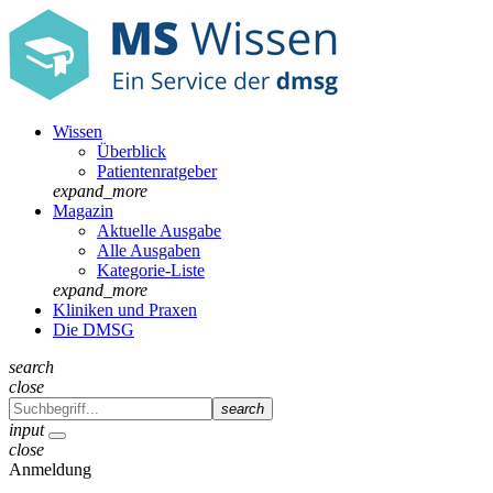
Wissen
Überblick
Patientenratgeber
expand_more
Magazin
Aktuelle Ausgabe
Alle Ausgaben
Kategorie-Liste
expand_more
Kliniken und Praxen
Die DMSG
search
close
search
input
close
Anmeldung